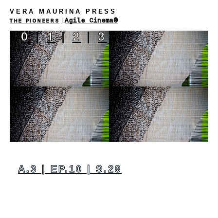
VERA MAURINA PRESS
|
Agile Cinema®
THE PIONEERS
|
0
|
1
|
2
|
3
|
A.3 | EP.10 | S.28